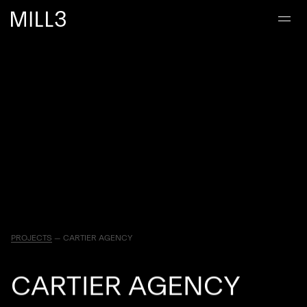
PROJECTS
—
CARTIER AGENCY
C
A
R
T
I
E
R
A
G
E
N
C
Y