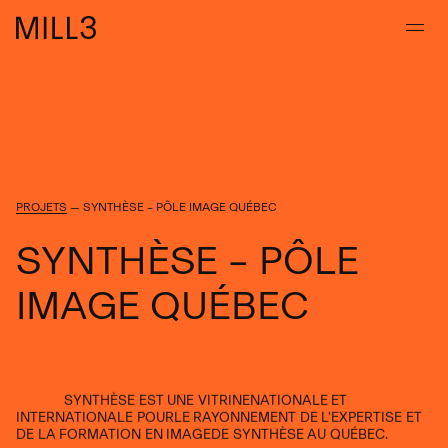
PROJETS
—
SYNTHÈSE – PÔLE IMAGE QUÉBEC
S
Y
N
T
H
È
S
E
–
P
Ô
L
E
I
M
A
G
E
Q
U
É
B
E
C
SYNTHÈSE
EST
UNE
VITRINENATIONALE
ET
INTERNATIONALE
POURLE
RAYONNEMENT
DE
L’EXPERTISE
ET
DE
LA
FORMATION
EN
IMAGEDE
SYNTHÈSE
AU
QUÉBEC.